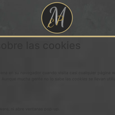
obre las cookies
na en su navegador cuando visita casi cualquier página we
a. Aunque mucha gente no lo sabe las
cookies
se llevan uti
yware, ni abre ventanas pop-up.