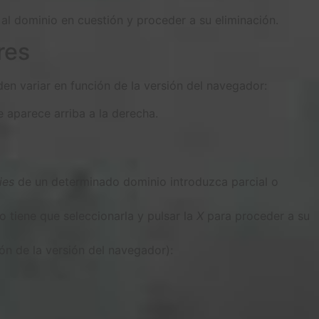
 al dominio en cuestión y proceder a su eliminación.
res
en variar en función de la versión del navegador:
 aparece arriba a la derecha.
ies
de un determinado dominio introduzca parcial o
o tiene que seleccionarla y pulsar la
X
para proceder a su
ón de la versión del navegador):