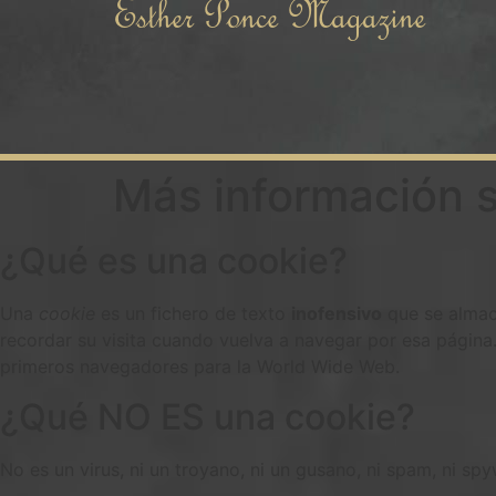
Esther Ponce Magazine
Más información s
¿Qué es una cookie?
Una
cookie
es un fichero de texto
inofensivo
que se almace
recordar su visita cuando vuelva a navegar por esa págin
primeros navegadores para la World Wide Web.
¿Qué NO ES una cookie?
No es un virus, ni un troyano, ni un gusano, ni spam, ni sp