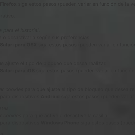
Firefox
siga estos pasos (pueden variar en función de la v
rativo.
para el historial
.
a o desactivarla según sus preferencias.
Safari para OSX
siga estos pasos (pueden variar en función
e ajuste el tipo de bloqueo que desea realizar.
Safari para iOS
siga estos pasos (pueden variar en función 
ar cookies
para que ajuste el tipo de bloqueo que desea rea
para dispositivos
Android
siga estos pasos (pueden variar 
stes
.
r cookies
para que active o desactive la casilla.
para dispositivos
Windows Phone
siga estos pasos (puede
ón