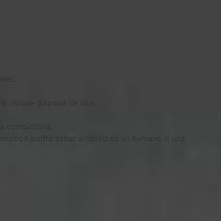
ine.
 si es que dispone de ella.
ea competitiva.
b tampoco podrá saber si usted es un humano o una