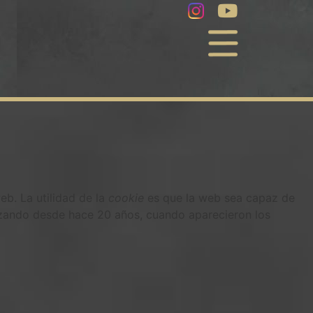
b. La utilidad de la
cookie
es que la web sea capaz de
lizando desde hace 20 años, cuando aparecieron los