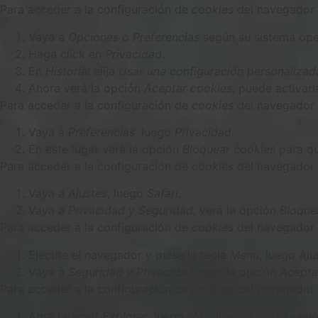
Para acceder a la configuración de
cookies
del navegador
Vaya a
Opciones
o
Preferencias
según su sistema ope
Haga click en
Privacidad
.
En
Historial
elija
Usar una configuración personalizada 
Ahora verá la opción
Aceptar cookies
, puede activarl
Para acceder a la configuración de
cookies
del navegador
Vaya a
Preferencias
, luego
Privacidad
.
En este lugar verá la opción
Bloquear cookies
para qu
Para acceder a la configuración de
cookies
del navegador
Vaya a
Ajustes
, luego
Safari
.
Vaya a
Privacidad y Seguridad
, verá la opción
Bloque
Para acceder a la configuración de
cookies
del navegador 
Ejecute el navegador y pulse la tecla
Menú
, luego
Aju
Vaya a
Seguridad y Privacidad
, verá la opción
Acepta
Para acceder a la configuración de
cookies
del navegador 
Abra
Internet Explorer
, luego
Más
, luego
Configuraci