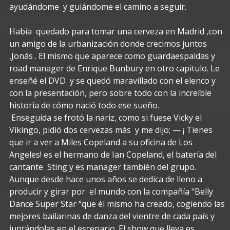
ayudándome y guiándome el camino a seguir.
Había quedado para tomar una cerveza en Madrid ,con
un amigo de la urbanización donde crecimos juntos
,Jonás . El mismo que aparece como guardaespaldas y
road manager de Enrique Bunbury en otro capitulo. Le
enseñé el DVD y se quedó maravillado con el elenco y
con la presentación, pero sobre todo con la increíble
historia de cómo nació todo ese sueño.
Enseguida se frotó la nariz, como si fuese Vicky el
Vikingo, pidió dos cervezas más y me dijo; — ¡ Tienes
que ir a ver a Miles Copeland a su oficina de Los
Angeles! es el hermano de Ian Copeland, el batería del
cantante Sting y es manager también del grupo.
Aunque desde hace unos años se dedica de lleno a
producir y girar por el mundo con la compañía “Belly
Dance Super Star “que él mismo ha creado, cogiendo las
mejores bailarinas de danza del vientre de cada país y
juntándolas en el escenario. El show que lleva es