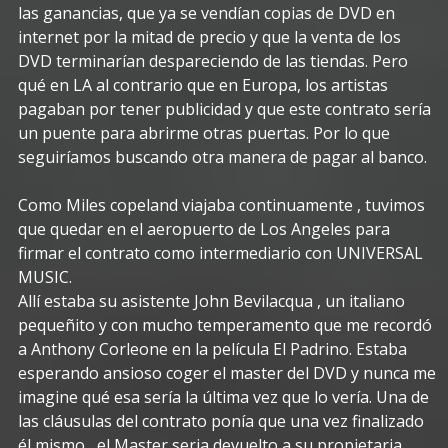
las ganancias, que ya se vendían copias de DVD en
internet por la mitad de precio y que la venta de los
DVD terminarían despareciendo de las tiendas. Pero
qué en LA al contrario que en Europa, los artistas
pagaban por tener publicidad y que este contrato sería
un puente para abrirme otras puertas. Por lo que
seguiríamos buscando otra manera de pagar al banco.
Como Miles copeland viajaba continuamente , tuvimos
que quedar en el aeropuerto de Los Angeles para
firmar el contrato como intermediario con UNIVERSAL
MUSIC.
Allí estaba su asistente John Bevilacqua , un italiano
pequeñito y con mucho temperamento que me recordó
a Anthony Corleone en la película El Padrino. Estaba
esperando ansioso coger el master del DVD y nunca me
imagine qué esa sería la última vez que lo vería. Una de
las cláusulas del contrato ponía que una vez finalizado
él mismo, el Master seria devuelto a su propietaria ,