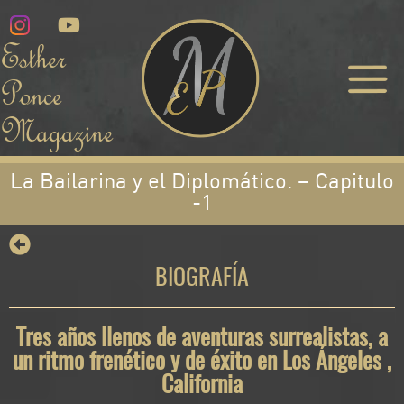
Esther
Ponce
Magazine
La Bailarina y el Diplomático. – Capitulo
-1
BIOGRAFÍA
Tres años llenos de aventuras surrealistas, a
un ritmo frenético y de éxito en Los Ángeles ,
California