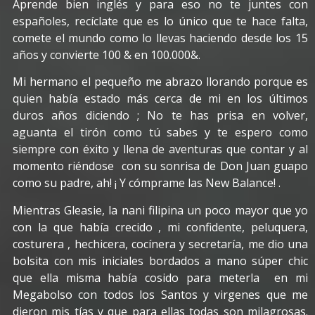
Aprende bien inglés y para eso no te juntes con
españoles, recíclate que es lo único que te hace falta,
comete el mundo como lo llevas haciendo desde los 15
años y convierte 100 & en 100.000&.
Mi hermano el pequeño me abrazo llorando porque es
quien había estado más cerca de mi en los últimos
duros años diciendo ; No te has prisa en volver,
aguanta el tirón como tú sabes y te espero como
siempre con éxito y llena de aventuras que contar y al
momento riéndose con su sonrisa de Don Juan guapo
como su padre, ah! ¡ Y cómprame las New Balance! .
Mientras Gleasie, la nani filipina un poco mayor que yo
con la que había crecido , mi confidente, peluquera,
costurera , hechicera, cocínera y secretaría, me dio una
bolsita con mis iniciales bordados a mano súper chic
que ella misma había cosido para meterla en mi
Megabolso con todos los Santos y virgenes que me
dieron mis tías y que para ellas todas son milagrosas.